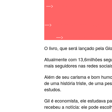
—>
Equipe confirma que Juliett
—>
Mãe de Gil pede justiça após
—>
Gil do Vigor é vítima d
O livro, que será lançado pela Gl
Atualmente com 13,6milhões segu
mais seguidores nas redes sociais 
Além de seu carisma e bom humor,
de uma história triste, de uma p
estudos.
Gil é economista, ele estudava p
recebeu a notícia: ele pode escol