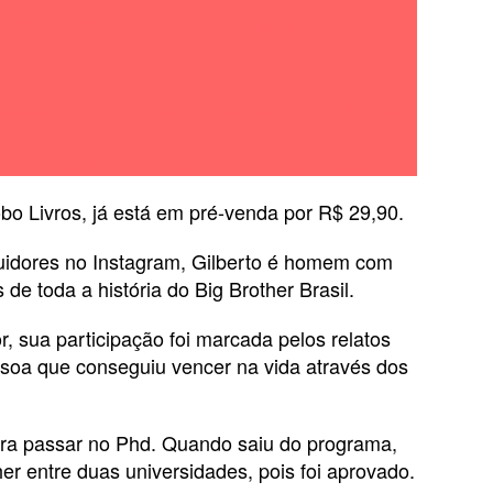
e recusou convite de Luan Santana e explica os
motivos
 ataques homofóbicos de conselheiros do Sport
e homofobia por conselheiro do Sport Club
obo Livros, já está em pré-venda por R$ 29,90.
idores no Instagram, Gilberto é homem com
de toda a história do Big Brother Brasil.
 sua participação foi marcada pelos relatos
essoa que conseguiu vencer na vida através dos
ara passar no Phd. Quando saiu do programa,
her entre duas universidades, pois foi aprovado.