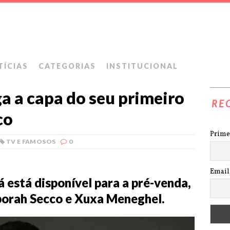
TÍCIAS
CATEGORIAS
INSTITUCIONAL
ga a capa do seu primeiro
RE
co
Prime
TV E FAMOSOS
0
Email
á está disponível para a pré-venda,
borah Secco e Xuxa Meneghel.