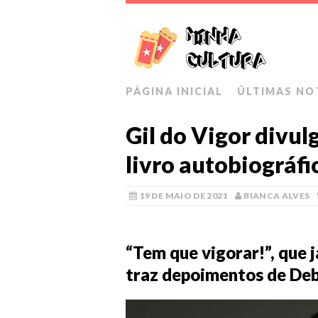
PÁGINA INICIAL
ÚLTIMAS NO
Gil do Vigor divul
livro autobiográfi
19 DE MAIO DE 2021
BIANCA ALVES
“Tem que vigorar!”, que j
traz depoimentos de De