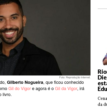
Rio
Die
Foto: Reprodução Internet.
ido,
, que ficou conhecido
Gilberto Nogueira
est
como
Gil do Vigor
e agora é o
Gil da Vigor
, irá
Edu
 livro.
Cena
da d