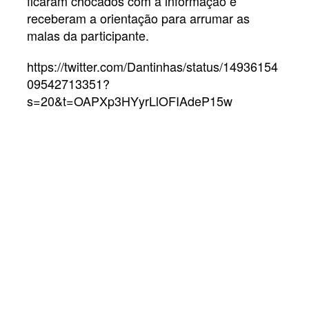
ficaram chocados com a informação e
receberam a orientação para arrumar as
malas da participante.
https://twitter.com/Dantinhas/status/14936154
09542713351?
s=20&t=OAPXp3HYyrLlOFIAdeP15w