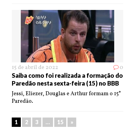
15 de abril de 2022
0
Saiba como foi realizada a formação do
Paredão nesta sexta-feira (15) no BBB
Jessi, Eliezer, Douglas e Arthur formam o 15°
Paredão.
1
2
3
…
15
»