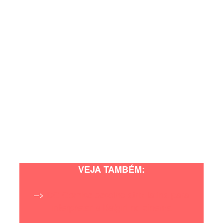
VEJA TAMBÉM:
–>
DC Comics escolhe atriz latina para
interpretar a Batgirl no cinema