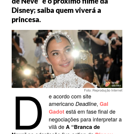
de Neve” é o próximo filme da
Disney; saiba quem viverá a
princesa.
D
Foto: Reprodução Internet
e acordo com site
americano
,
Deadline
Gal
está em fase final de
Gadot
negociações para interpretar a
vilã de
A “Branca de