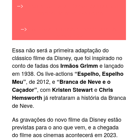
–>
‘Branca de Neve’: Disney define a atriz
principal do novo live-action
–>
Gal Gadot anuncia o nascimento da
terceira filha
Essa não será a primeira adaptação do
clássico filme da Disney, que foi inspirado no
conto de fadas dos
e lançado
Irmãos Grimm
em 1938. Os live-actions
“Espelho, Espelho
, de 2012, e
Meu”
“Branca de Neve e o
, com
e
Caçador”
Kristen Stewart
Chris
já retrataram a história da Branca
Hemsworth
de Neve.
As gravações do novo filme da Disney estão
previstas para o ano que vem, e a chegada
do filme aos cinemas acontecerá em 2023.