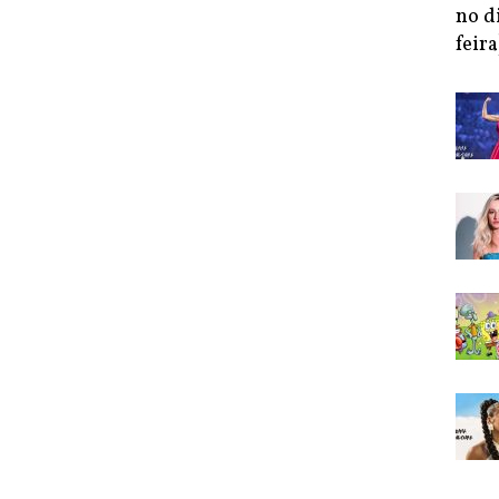
no d
feira