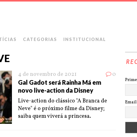
TÍCIAS
CATEGORIAS
INSTITUCIONAL
VE
RE
4 de novembro de 2021
0
Prime
Gal Gadot será Rainha Má em
novo live-action da Disney
Live-action do clássico "A Branca de
Email
Neve" é o próximo filme da Disney;
saiba quem viverá a princesa.