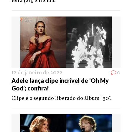
feira (21); entenda.
12 de janeiro de 2022
0
Adele lança clipe incrível de ‘Oh My
God’; confira!
Clipe é o segundo liberado do álbum "30".