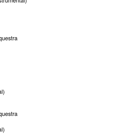
strumental)
questra
l)
questra
l)