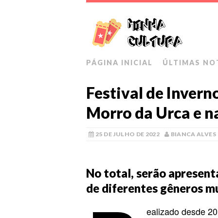
PÁGINA INICIAL
ÚLTIMAS NO
Festival de Invern
Morro da Urca e n
25 DE JULHO DE 2022
BIANCA ALVES
No total, serão apresent
de diferentes gêneros mu
ealizado desde 20