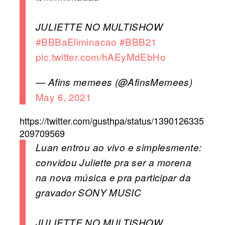
JULIETTE NO MULTISHOW
#BBBaEliminacao
#BBB21
pic.twitter.com/hAEyMdEbHo
— Afins memees (@AfinsMemees)
May 6, 2021
https://twitter.com/gusthpa/status/1390126335
209709569
Luan entrou ao vivo e simplesmente:
convidou Juliette pra ser a morena
na nova música e pra participar da
gravador SONY MUSIC
JULIETTE NO MULTISHOW