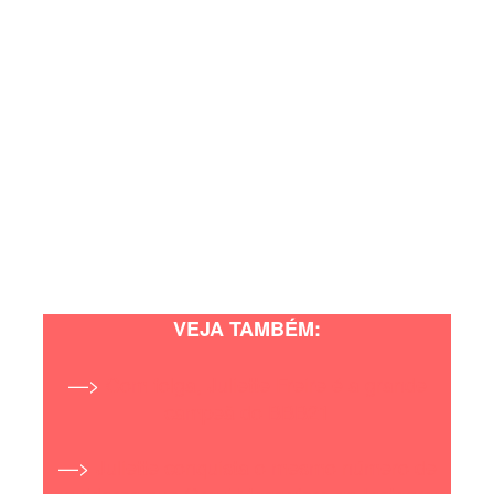
VEJA TAMBÉM:
—>
Com folga, Juliette Freire é a grande
campeã do BBB21
—>
Juliette conquista o mesmo número de