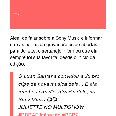
seguidores que Grazi Massafera no Instagram
—>
Após ganhar o BBB21 com 90,15% dos
votos, Juliette bate recorde mundial no
Instagram
Além de falar sobre a Sony Music e informar
que as portas da gravadora estão abertas
para Juliette, o sertanejo informou que ela
sempre foi sua favorita, desde o início da
edição.
O Luan Santana convidou a Ju pro
clipe da nova música dele… E ela
recebeu convite, através dele, da
Sony Music 🥰🥰
JULIETTE NO MULTISHOW
#BBBAEliminação
#BBB21