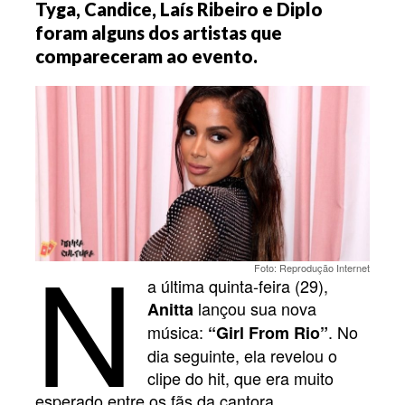
Tyga, Candice, Laís Ribeiro e Diplo
foram alguns dos artistas que
compareceram ao evento.
N
Foto: Reprodução Internet
a última quinta-feira (29),
lançou sua nova
Anitta
música:
. No
“Girl From Rio”
dia seguinte, ela revelou o
clipe do hit, que era muito
esperado entre os fãs da cantora.