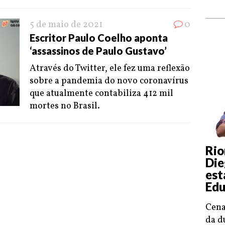
5 de maio de 2021
0
Escritor Paulo Coelho aponta
‘assassinos de Paulo Gustavo’
Através do Twitter, ele fez uma reflexão
sobre a pandemia do novo coronavírus
que atualmente contabiliza 412 mil
mortes no Brasil.
Rio
Die
est
Edu
Cena
da d