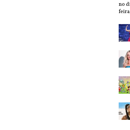
no d
feira