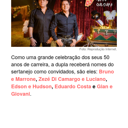
Foto: Reprodução Internet.
Como uma grande celebração dos seus 50
anos de carreira, a dupla receberá nomes do
sertanejo como convidados, são eles:
Bruno
e Marrone
,
Zezé Di Camargo e Luciano
,
Edson e Hudson
,
Eduardo Costa
e
Gian e
.
Giovani