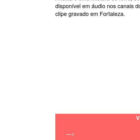
disponível em áudio nos canais d
clipe gravado em Fortaleza.
V
—>
‘Boys Don’t Cry’ Anitta 