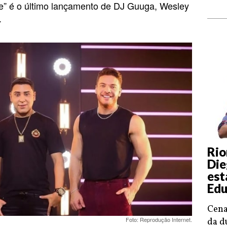
e” é o último lançamento de DJ Guuga, Wesley
.
Rio
Die
est
Edu
Cena
Foto: Reprodução Internet.
da d