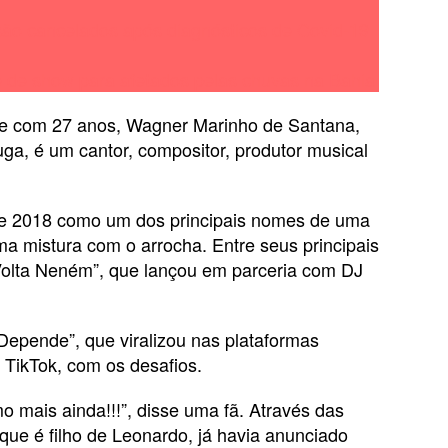
ão cancelados após diagnósticos de Covid-19
 de show para afetados pelas chuvas na Bahia
te com 27 anos, Wagner Marinho de Santana,
a, é um cantor, compositor, produtor musical
 de 2018 como um dos principais nomes de uma
ma mistura com o arrocha. Entre seus principais
 Volta Neném”, que lançou em parceria com DJ
epende”, que viralizou nas plataformas
o TikTok, com os desafios.
 mais ainda!!!”, disse uma fã. Através das
 que é filho de Leonardo, já havia anunciado