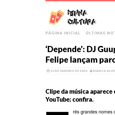
PÁGINA INICIAL
ÚLTIMAS NO
‘Depende’: DJ Guu
Felipe lançam par
22 DE JANEIRO DE 2022
BIANCA ALVE
Clipe da música aparece 
YouTube; confira.
rês grandes nomes d