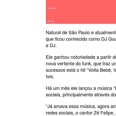
—>
Shows de Wesley Safadão s
—>
Wesley Safadão doará cachê
Natural de São Paulo e atualmen
que ficou conhecido como DJ Guug
e DJ.
Ele ganhou notoriedade a partir
nova vertente do funk, que traz u
sucessos está o hit “Volta Bebê,
Ivis.
Há um mês ele lançou a música “D
sociais, principalmente através d
“Já amava essa música, agora amo
redes sociais, o cantor Zé Felipe,