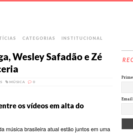
TÍCIAS
CATEGORIAS
INSTITUCIONAL
ga, Wesley Safadão e Zé
RE
ceria
Prime
S
MÚSICA
0
Email
entre os vídeos em alta do
a música brasileira atual estão juntos em uma