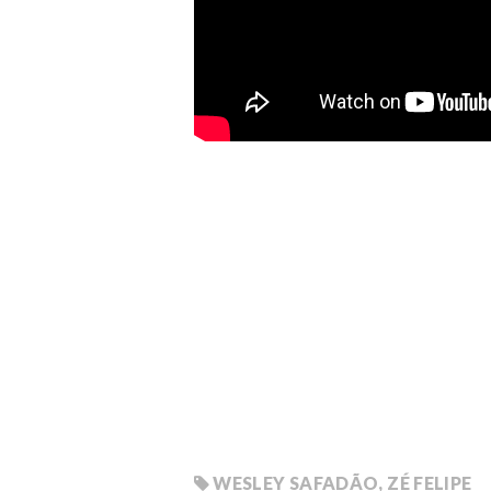
WESLEY SAFADÃO
,
ZÉ FELIPE