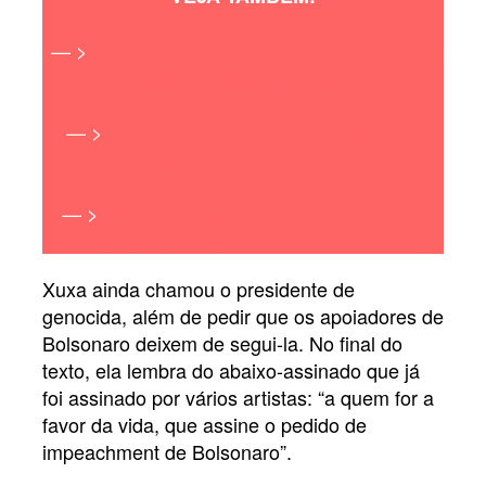
— >
Xuxa confirma que irá apresentar novo
reality de drag queens da Amazon
— >
Xuxa teria desistido de apresentar o
‘RuPaul’s Drag Race Brasil’
— >
Xuxa será apresentadora da versão
brasileira de ‘RuPaul’s Drag Race’, diz site
Xuxa ainda chamou o presidente de
genocida, além de pedir que os apoiadores de
Bolsonaro deixem de segui-la. No final do
texto, ela lembra do abaixo-assinado que já
foi assinado por vários artistas: “a quem for a
favor da vida, que assine o pedido de
impeachment de Bolsonaro”.