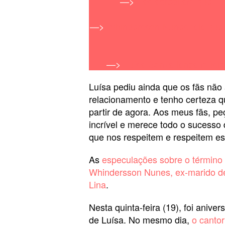
—>
Fãs acreditam que Lu
—>
Whindersson Nunes fala que 
—>
Luísa Sonza lança músi
Luísa pediu ainda que os fãs não
relacionamento e tenho certeza 
partir de agora. Aos meus fãs, p
incrível e merece todo o sucess
que nos respeitem e respeitem e
As
especulações sobre o término
Whindersson Nunes, ex-marido de
Lina
.
Nesta quinta-feira (19), foi anive
de Luísa. No mesmo dia,
o cantor