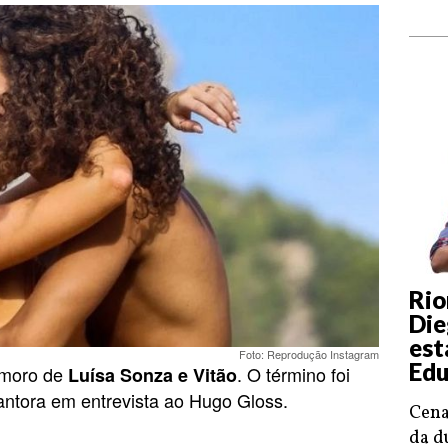
Rio
Die
est
Foto: Reprodução Instagram
Edu
amoro de
. O término foi
Luísa Sonza e Vitão
antora em entrevista ao Hugo Gloss.
Cena
da d