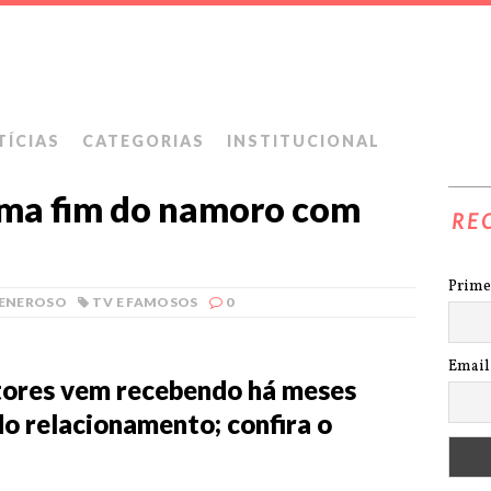
TÍCIAS
CATEGORIAS
INSTITUCIONAL
rma fim do namoro com
RE
Prime
VENEROSO
TV E FAMOSOS
0
Email
tores vem recebendo há meses
do relacionamento; confira o