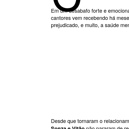
Em um desabafo forte e emociona
cantores vem recebendo há meses 
prejudicado, e muito, a saúde men
Desde que tornaram o relacionam
não pararam de rec
Sonza e Vitão