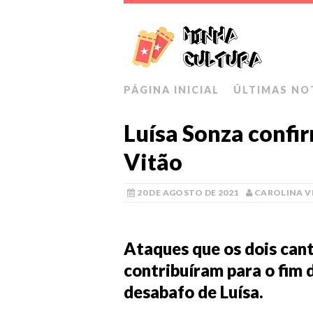
PÁGINA INICIAL
ÚLTIMAS NO
Luísa Sonza confi
Vitão
20 DE AGOSTO DE 2021
CAROLINA 
Ataques que os dois can
contribuíram para o fim 
desabafo de Luísa.