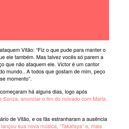
ísa Sonza e Vitão terminaram o namoro
foi ele quem terminou com Luísa Sonza e nega
traição
ca sobre o término com Whindersson Nunes
 ataquem Vitão: “Fiz o que pude para manter o
que ele também. Mas talvez vocês só parem a
eço que não ataquem ele. Victor é um cantor
o do mundo.. A todos que gostam de mim, peço
sse momento”.
começaram há alguns dias, logo após
 Sonza, anunciar o fim do noivado com Maria
rsário de Vitão, e os fãs estranharam a ausência
 lançou sua nova música, “Takafaya” e, mais