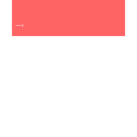
Whindersson fica entre as mais ouvidas do
Spotify
—>
Luísa Sonza lança álbum com músicas
sobre fase difícil