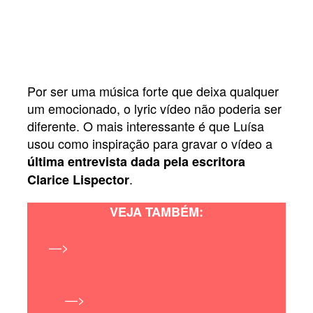
Por ser uma música forte que deixa qualquer
um emocionado, o lyric vídeo não poderia ser
diferente. O mais interessante é que Luísa
usou como inspiração para gravar o vídeo a
última entrevista dada pela escritora
.
Clarice Lispector
VEJA TAMBÉM:
—>
Luísa Sonza lança música sobre o
término com Whindersson Nunes
—>
Música de Luísa Sonza para