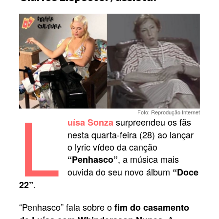
L
Foto: Reprodução Internet
surpreendeu os fãs
uísa Sonza
nesta quarta-feira (28) ao lançar
o lyric vídeo da canção
, a música mais
“Penhasco”
ouvida do seu novo álbum
“Doce
.
22”
“Penhasco” fala sobre o
fim do casamento