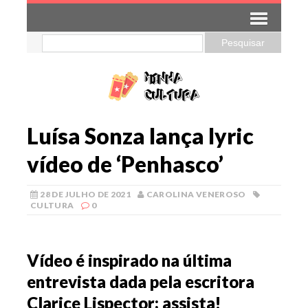
Luísa Sonza lança lyric
vídeo de ‘Penhasco’
28 DE JULHO DE 2021
CAROLINA VENEROSO
CULTURA
0
Vídeo é inspirado na última
entrevista dada pela escritora
Clarice Lispector; assista!