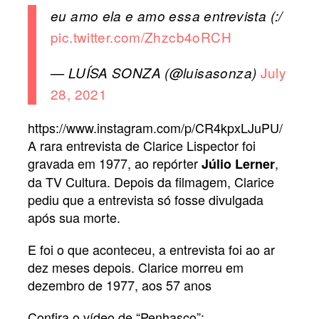
eu amo ela e amo essa entrevista (:/
pic.twitter.com/Zhzcb4oRCH
July
— LUÍSA SONZA (@luisasonza)
28, 2021
https://www.instagram.com/p/CR4kpxLJuPU/
A rara entrevista de Clarice Lispector foi
gravada em 1977, ao repórter
,
Júlio Lerner
da TV Cultura. Depois da filmagem, Clarice
pediu que a entrevista só fosse divulgada
após sua morte.
E foi o que aconteceu, a entrevista foi ao ar
dez meses depois. Clarice morreu em
dezembro de 1977, aos 57 anos
Confira o vídeo de “Penhasco”: