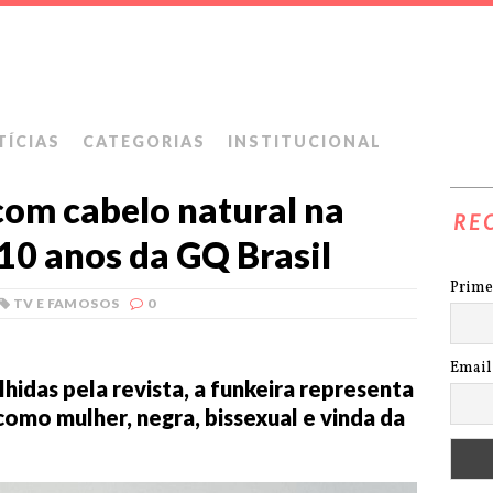
TÍCIAS
CATEGORIAS
INSTITUCIONAL
com cabelo natural na
RE
10 anos da GQ Brasil
Prime
TV E FAMOSOS
0
Email
hidas pela revista, a funkeira representa
como mulher, negra, bissexual e vinda da