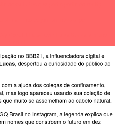
ão os ex-BBBs que participarão do reality
rol Biazin se beijam em novo clipe
‘Cry About It Later’ com Luísa Sonza e Bruno
Martini
pação no BBB21, a influenciadora digital e
, despertou a curiosidade do público ao
 Lucas
as com a ajuda dos colegas de confinamento,
al, mas logo apareceu usando sua coleção de
s que muito se assemelham ao cabelo natural.
ta GQ Brasil no Instagram, a legenda explica que
 com nomes que constroem o futuro em dez