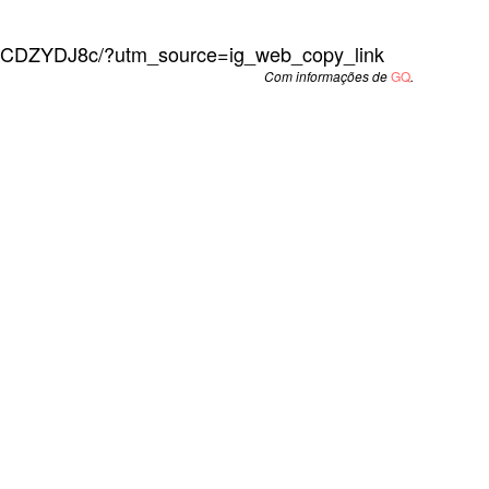
OvCDZYDJ8c/?utm_source=ig_web_copy_link
Com informações de
GQ
.