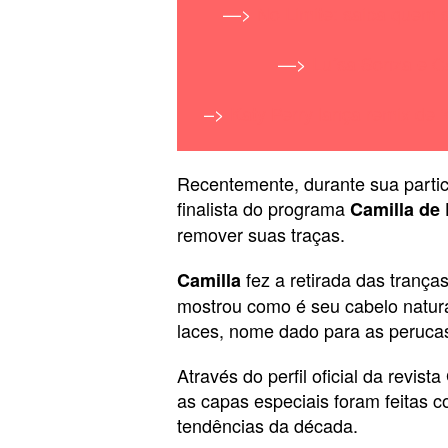
—>
No Limite: saiba quem s
—>
Luísa Sonza e Ca
–>
Katy Perry lança remix de 
Recentemente, durante sua partici
finalista do programa
Camilla de
remover suas traças.
fez a retirada das tranç
Camilla
mostrou como é seu cabelo natur
laces, nome dado para as peruca
Através do perfil oficial da revis
as capas especiais foram feitas
tendências da década.