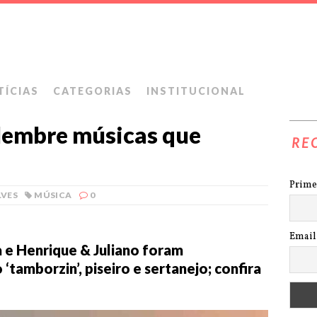
TÍCIAS
CATEGORIAS
INSTITUCIONAL
elembre músicas que
RE
Prime
LVES
MÚSICA
0
Email
a e Henrique & Juliano foram
‘tamborzin’, piseiro e sertanejo; confira