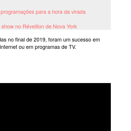
 programações para a hora da virada
rá show no Réveillon de Nova York
as no final de 2019, foram um sucesso em
 internet ou em programas de TV.