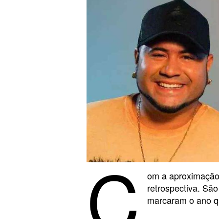
C
om a aproximação d
retrospectiva. Sã
marcaram o ano q