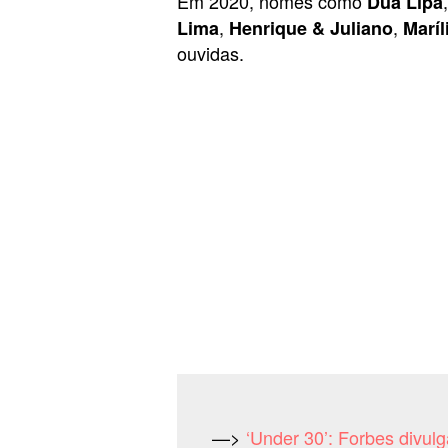
Em 2020, nomes como
,
Dua Lipa
,
,
Lima
Henrique & Juliano
Marí
ouvidas.
—>
‘Under 30’: Forbes divul