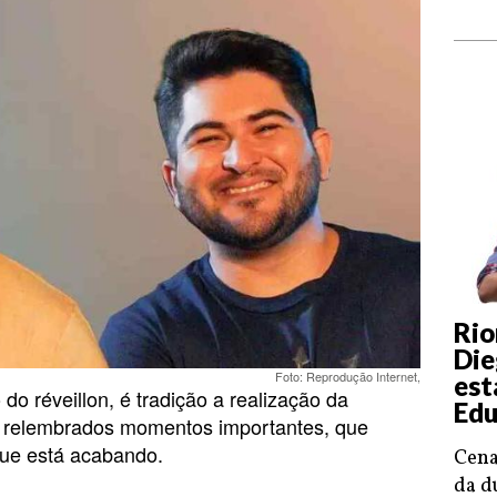
Rio
Die
Foto: Reprodução Internet,
est
o réveillon, é tradição a realização da
Edu
o relembrados momentos importantes, que
ue está acabando.
Cena
da d