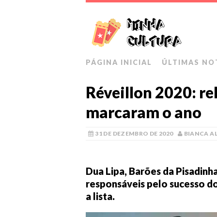
PÁGINA INICIAL
ÚLTIMAS NO
Réveillon 2020: r
marcaram o ano
31 DE DEZEMBRO DE 2020
BIANCA A
Dua Lipa, Barões da Pisadinh
responsáveis pelo sucesso do 
a lista.