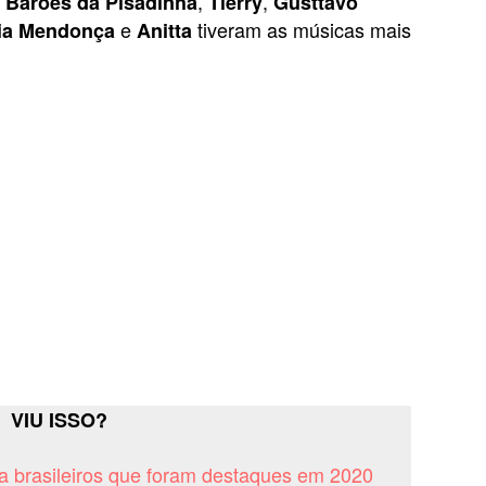
,
,
Barões da Pisadinha
Tierry
Gusttavo
e
tiveram as músicas mais
lia Mendonça
Anitta
VIU ISSO?
ga brasileiros que foram destaques em 2020