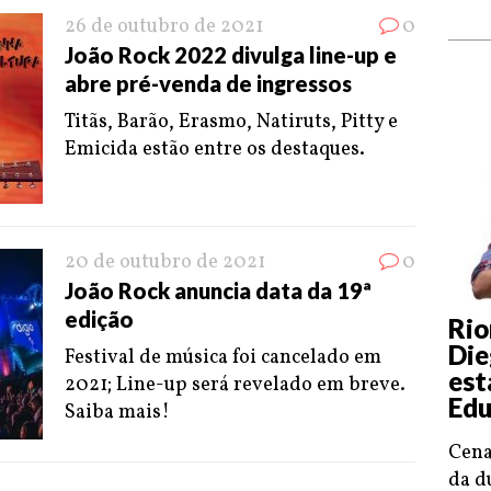
26 de outubro de 2021
0
João Rock 2022 divulga line-up e
abre pré-venda de ingressos
Titãs, Barão, Erasmo, Natiruts, Pitty e
Emicida estão entre os destaques.
20 de outubro de 2021
0
João Rock anuncia data da 19ª
edição
Rio
Die
Festival de música foi cancelado em
est
2021; Line-up será revelado em breve.
Edu
Saiba mais!
Cena
da d