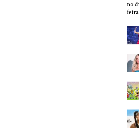
no d
feira