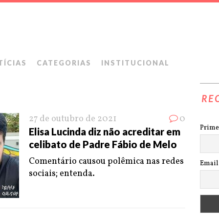
TÍCIAS
CATEGORIAS
INSTITUCIONAL
RE
27 de outubro de 2021
0
Prime
Elisa Lucinda diz não acreditar em
celibato de Padre Fábio de Melo
Comentário causou polêmica nas redes
Email
sociais; entenda.