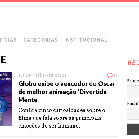
TÍCIAS
CATEGORIAS
INSTITUCIONAL
TE
RE
10 de julho de 2021
0
Prime
Globo exibe o vencedor do Oscar
de melhor animação ‘Divertida
Mente’
Email
Confira cinco curiosidades sobre o
filme que fala sobre as principais
emoções do ser humano.