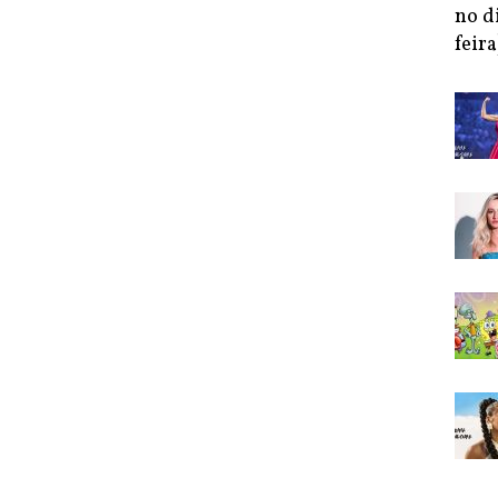
no d
feira