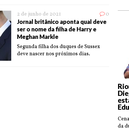
2 de junho de 2021
0
Jornal britânico aponta qual deve
ser o nome da filha de Harry e
Meghan Markle
Segunda filha dos duques de Sussex
deve nascer nos próximos dias.
Rio
Die
est
Edu
Cena
da d