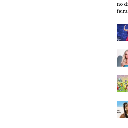
no d
feira