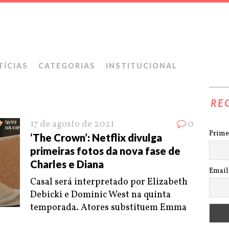
TÍCIAS
CATEGORIAS
INSTITUCIONAL
RE
17 de agosto de 2021
0
Prime
‘The Crown’: Netflix divulga
primeiras fotos da nova fase de
Charles e Diana
Email
Casal será interpretado por Elizabeth
Debicki e Dominic West na quinta
temporada. Atores substituem Emma