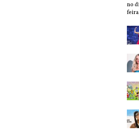
no d
feira