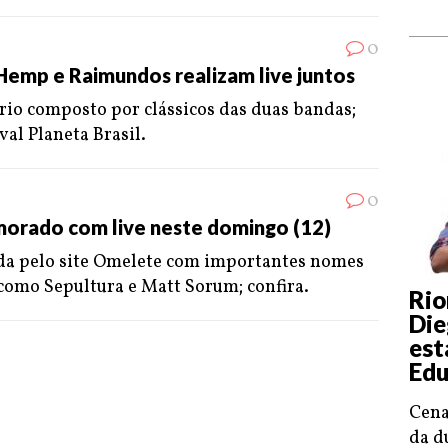
0
Hemp e Raimundos realizam live juntos
io composto por clássicos das duas bandas;
val Planeta Brasil.
0
orado com live neste domingo (12)
da pelo site Omelete com importantes nomes
 como Sepultura e Matt Sorum; confira.
Rio
Die
est
Edu
Cena
da d