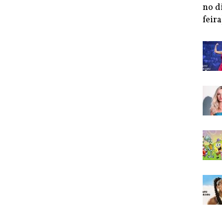
no d
feira