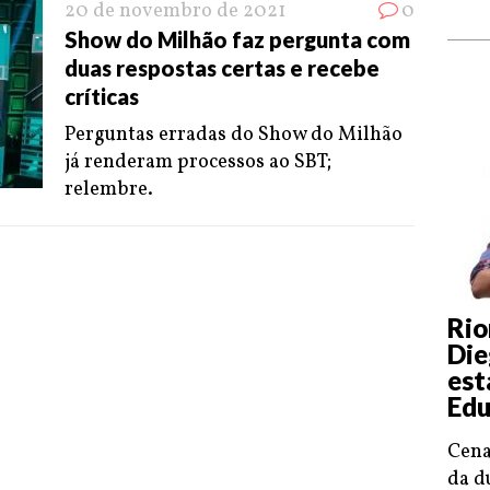
20 de novembro de 2021
0
Show do Milhão faz pergunta com
duas respostas certas e recebe
críticas
Perguntas erradas do Show do Milhão
já renderam processos ao SBT;
relembre.
Rio
Die
est
Edu
Cena
da d