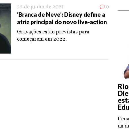
22 de junho de 2021
0
‘Branca de Neve’: Disney define a
atriz principal do novo live-action
Gravações estão previstas para
começarem em 2022.
Rio
Die
est
Edu
Cena
da d