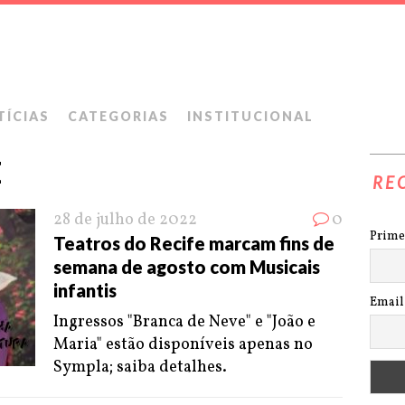
TÍCIAS
CATEGORIAS
INSTITUCIONAL
E
RE
28 de julho de 2022
0
Prime
Teatros do Recife marcam fins de
semana de agosto com Musicais
infantis
Email
Ingressos "Branca de Neve" e "João e
Maria" estão disponíveis apenas no
Sympla; saiba detalhes.