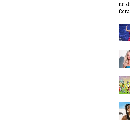
no d
feira