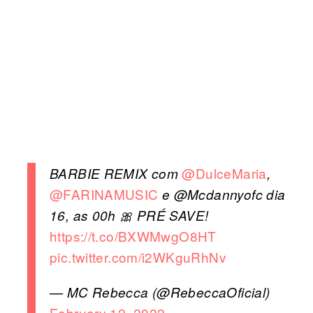
@DulceMaria
BARBIE REMIX com
,
@FARINAMUSIC
e @Mcdannyofc dia
16, as 00h 🎀 PRÉ SAVE!
https://t.co/BXWMwgO8HT
pic.twitter.com/i2WKguRhNv
— MC Rebecca (@RebeccaOficial)
February 12, 2022