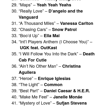
“Maps” –
Yeah Yeah Yeahs
“Really Love” –
D’angelo and the
Vanguard
“A Thousand Miles” –
Vanessa Carlton
“Chasing Cars” –
Snow Patrol
“Boo’d Up” –
Ella Mai
“Int’l Players Anthem (I Choose You)” –
UGK feat. OutKast
“I Will Follow You Into the Dark” –
Death
Cab For Cutie
“Ain’t No Other Man” –
Christina
Aguilera
“Heroe” –
Enrique Iglesias
“The Light” –
Common
“Best Part” –
Daniel Caesar & H.E.R.
“Make Me Feel” –
Janelle Monáe
“Mystery of Love” –
Sufjan Stevens