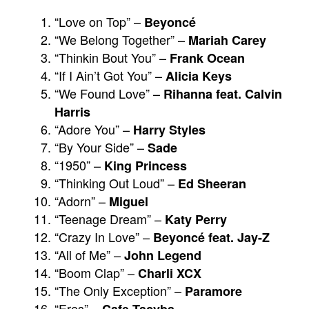
“Love on Top” –
Beyoncé
“We Belong Together” –
Mariah Carey
“Thinkin Bout You” –
Frank Ocean
“If I Ain’t Got You” –
Alicia Keys
“We Found Love” –
Rihanna feat. Calvin
Harris
“Adore You” –
Harry Styles
“By Your Side” –
Sade
“1950” –
King Princess
“Thinking Out Loud” –
Ed Sheeran
“Adorn” –
Miguel
“Teenage Dream” –
Katy Perry
“Crazy In Love” –
Beyoncé feat. Jay-Z
“All of Me” –
John Legend
“Boom Clap” –
Charli XCX
“The Only Exception” –
Paramore
“Eres” –