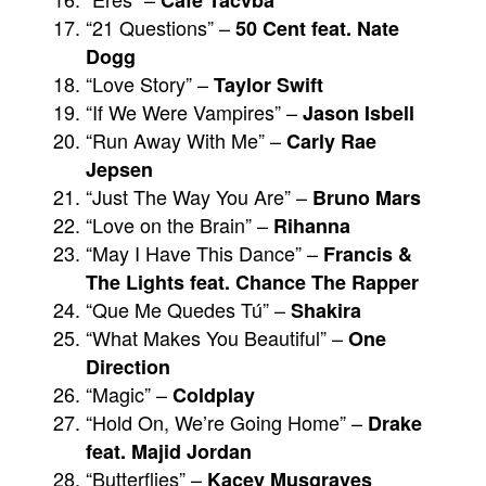
Cafe Tacvba
“21 Questions” –
50 Cent feat. Nate
Dogg
“Love Story” –
Taylor Swift
“If We Were Vampires” –
Jason Isbell
“Run Away With Me” –
Carly Rae
Jepsen
“Just The Way You Are” –
Bruno Mars
“Love on the Brain” –
Rihanna
“May I Have This Dance” –
Francis &
The Lights feat. Chance The Rapper
“Que Me Quedes Tú” –
Shakira
“What Makes You Beautiful” –
One
Direction
“Magic” –
Coldplay
“Hold On, We’re Going Home” –
Drake
feat. Majid Jordan
“Butterflies” –
Kacey Musgraves