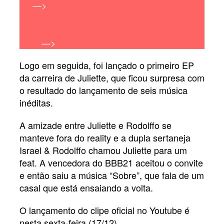
—>
Com ensaio especial, Juliette Freire
celebra seu aniversário
—>
Sandy e Juliette gravam dueto
Logo em seguida, foi lançado o primeiro EP
da carreira de Juliette, que ficou surpresa com
o resultado do lançamento de seis música
inéditas.
A amizade entre Juliette e Rodolffo se
manteve fora do reality e a dupla sertaneja
Israel & Rodolffo chamou Juliette para um
feat. A vencedora do BBB21 aceitou o convite
e então saiu a música “Sobre”, que fala de um
casal que está ensaiando a volta.
O lançamento do clipe oficial no Youtube é
nesta sexta-feira (17/12).