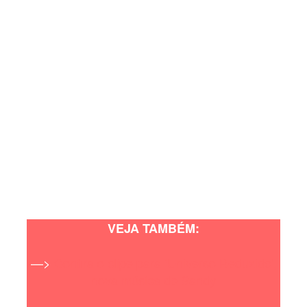
VEJA TAMBÉM:
—>
Confira o clipe para ‘Universo Reduzido’,
nova música de Sandy