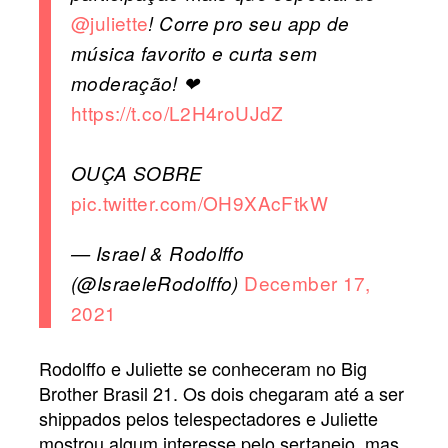
@juliette
! Corre pro seu app de
música favorito e curta sem
moderação! ❤
https://t.co/L2H4roUJdZ
OUÇA SOBRE
pic.twitter.com/OH9XAcFtkW
— Israel & Rodolffo
December 17,
(@IsraeleRodolffo)
2021
Rodolffo e Juliette se conheceram no Big
Brother Brasil 21. Os dois chegaram até a ser
shippados pelos telespectadores e Juliette
mostrou algum interesse pelo sertanejo, mas