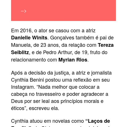
–>
Israel & Rodolffo são acusados de
apologia ao estupro e se defendem
Em 2016, o ator se casou com a atriz
. Gonçalves também é pai de
Danielle Winits
Manuela, de 23 anos, da relação com
Tereza
, e de Pedro Arthur, de 19, fruto do
Seiblitz
relacionamento com
.
Myrian Rios
Após a decisão da justiça, a atriz e jornalista
Cynthia Benini postou uma reflexão em seu
Instagram. “Nada melhor que colocar a
cabeça no travesseiro e poder agradecer a
Deus por ser leal aos princípios morais e
éticos”, escreveu ela.
Cynthia atuou em novelas como
“Laços de