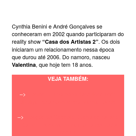
Cynthia Benini e André Gonçalves se
conheceram em 2002 quando participaram do
reality show
. Os dois
“Casa dos Artistas 2”
iniciaram um relacionamento nessa época
que durou até 2006. Do namoro, nasceu
, que hoje tem 18 anos.
Valentina
VEJA TAMBÉM:
–>
Regina Duarte pede desculpas após
divulgar fake news sobre Marisa Letícia
–>
Reação de Gabriela Duarte ao rever a
mãe com Bolsonaro vira meme nas redes
sociais