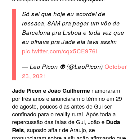
Só sei que hoje eu acordei de
ressaca, 8AM pra pegar um vôo de
Barcelona pra Lisboa e toda vez que
eu olhava pra Jade ela tava assim
pic.twitter.com/cqx5CE976I
October
— Leo Picon 👽 (@LeoPicon)
23, 2021
namoraram
Jade Picon e João Guilherme
por três anos e anunciaram o término em 29
de agosto, poucos dias antes de Gui ser
confinado para o reality rural. Após toda a
repercussão das falas de Gui, João e
Duda
, suposto affair de Araujo, se
Reis
pronunciaram sobre a situação afirmando que