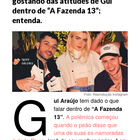
gostando das atitudes de Gui
dentro de “A Fazenda 13”;
entenda.
G
Foto: Reprodução Instagram
tem dado o que
ui Araújo
falar dentro de
“A Fazenda
.
A polêmica começou
13”
quando o peão disse que
uma de suas ex-namoradas