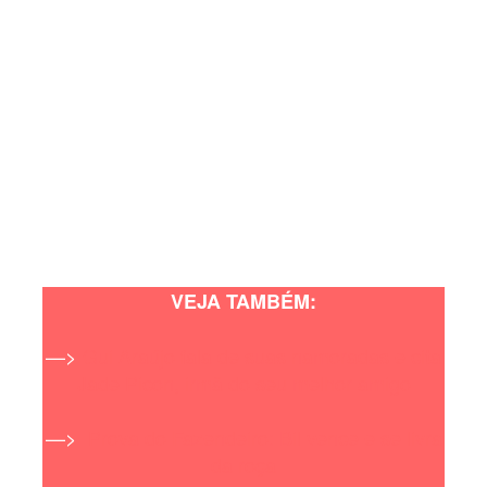
VEJA TAMBÉM:
—>
Gui Araújo fala de suas namoradas e cita
Jade Picon, irmã do seu melhor amigo
—>
Prova do Fazendeiro: Bil vence e se livra
da roça