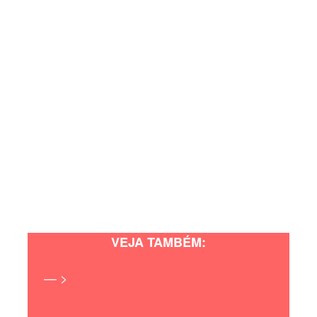
VEJA TAMBÉM:
— >
Tony Bennett revela diagnóstico de
Alzheimer