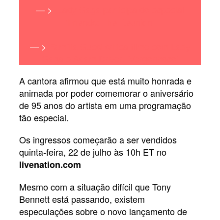
— >
Lady Gaga participa do especial
‘Friends: The Reunion’
— >
Família Gucci critica filme com Lady
Gaga e Adam Driver: ‘Vergonhoso’
A cantora afirmou que está muito honrada e
animada por poder comemorar o aniversário
de 95 anos do artista em uma programação
tão especial.
Os ingressos começarão a ser vendidos
quinta-feira, 22 de julho às 10h ET no
livenation.com
Mesmo com a situação difícil que Tony
Bennett está passando, existem
especulações sobre o novo lançamento de