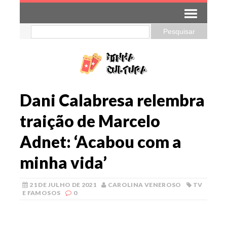
Dani Calabresa relembra
traição de Marcelo
Adnet: ‘Acabou com a
minha vida’
21 DE JULHO DE 2021
CAROLINA VENEROSO
TV
E FAMOSOS
0