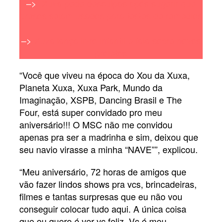
–>
Xuxa pede desculpas após sugerir que
presos sejam usados para testes de remédios
–>
Xuxa lança livro infantil e fala sobre novos
projetos
“Você que viveu na época do Xou da Xuxa,
Planeta Xuxa, Xuxa Park, Mundo da
Imaginação, XSPB, Dancing Brasil e The
Four, está super convidado pro meu
aniversário!!! O MSC não me convidou
apenas pra ser a madrinha e sim, deixou que
seu navio virasse a minha “NAVE””, explicou.
“Meu aniversário, 72 horas de amigos que
vão fazer lindos shows pra vcs, brincadeiras,
filmes e tantas surpresas que eu não vou
conseguir colocar tudo aqui. A única coisa
que eu quero é ver vc feliz. Vc é meu