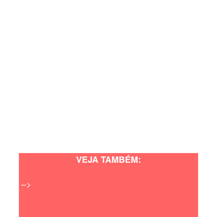
VEJA TAMBÉM:
–>
Datena terá que pagar indenização de R$
50 mil para Xuxa