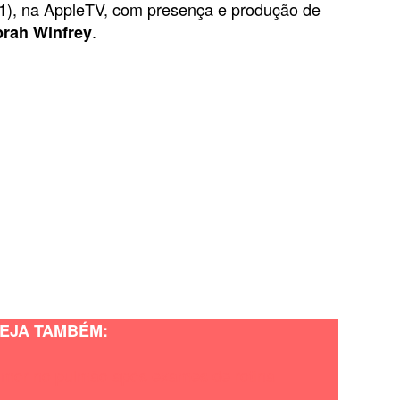
21), na AppleTV, com presença e produção de
.
rah Winfrey
EJA TAMBÉM:
umor no pulmão após exames de rotina