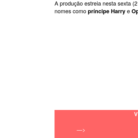
A produção estreia nesta sexta (
nomes como
e
príncipe Harry
Op
V
—>
Rita Lee descobre t