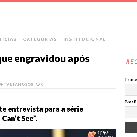
TÍCIAS
CATEGORIAS
INSTITUCIONAL
que engravidou após
RE
Prime
TV E FAMOSOS
0
Email
te entrevista para a série
Can’t See”.