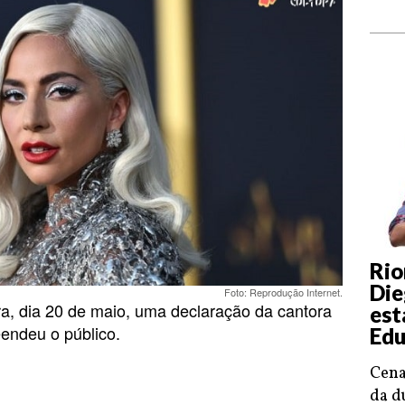
Rio
Die
Foto: Reprodução Internet.
ira, dia 20 de maio, uma declaração da cantora
est
endeu o público.
Edu
Cena
da d