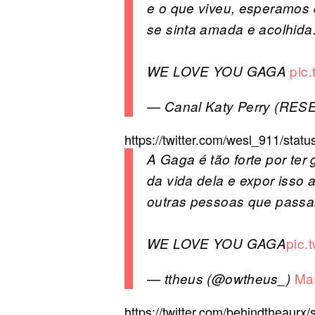
e o que viveu, esperamos 
se sinta amada e acolhida
pic
WE LOVE YOU GAGA
— Canal Katy Perry (RES
https://twitter.com/wesl_911/st
A Gaga é tão forte por ter
da vida dela e expor isso 
outras pessoas que pass
pic.
WE LOVE YOU GAGA
Ma
— ttheus (@owtheus_)
https://twitter.com/behindtheaur