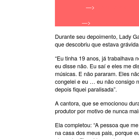
—>
Demi Lovato anu
—>
Ariana Grande se
Durante seu depoimento, Lady G
que descobriu que estava grávida
“Eu tinha 19 anos, já trabalhava n
eu disse não. Eu saí e eles me d
músicas. E não pararam. Eles nã
congelei e eu … eu não consigo ne
depois fiquei paralisada”.
A cantora, que se emocionou duran
produtor por motivo de nunca mai
Ela completou: “A pessoa que me
na casa dos meus pais, porque eu