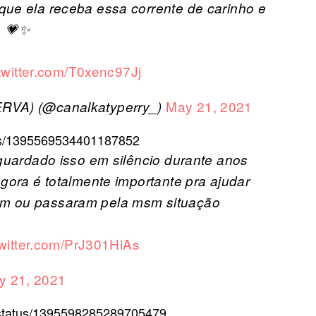
que ela receba essa corrente de carinho e
. 💗✨
.twitter.com/T0xenc97Jj
May 21, 2021
ERVA) (@canalkatyperry_)
atus/1395569534401187852
 guardado isso em silêncio durante anos
agora é totalmente importante pra ajudar
am ou passaram pela msm situação
twitter.com/PrJ301HiAs
y 21, 2021
x/status/1395598285289705479