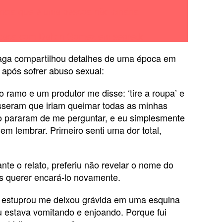
ncia que é uma pessoa não-binária
 casa com Dalton Gomez em segredo
aga compartilhou detalhes de uma época em
 após sofrer abuso sexual:
o ramo e um produtor me disse: ‘tire a roupa’ e
isseram que iriam queimar todas as minhas
o pararam de me perguntar, e eu simplesmente
m lembrar. Primeiro senti uma dor total,
te o relato, preferiu não revelar o nome do
s querer encará-lo novamente.
 estuprou me deixou grávida em uma esquina
 estava vomitando e enjoando. Porque fui