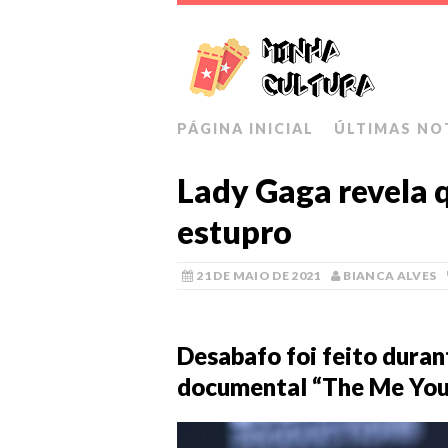
PÁGINA INICIAL
ÚLTIMAS NO
Lady Gaga revela 
estupro
21 DE MAIO DE 2021
BIANCA ALVES
Desabafo foi feito duran
documental “The Me You 