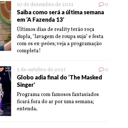
10 de dezembro de 2021
0
Saiba como será a última semana
em ‘A Fazenda 13’
Últimos dias de reality terão roça
dupla, "lavagem de roupa suja" e festa
com os ex-peões; veja a programação
completa!
5 de outubro de 2021
0
Globo adia final do ‘The Masked
Singer’
Programa com famosos fantasiados
ficará fora do ar por uma semana;
entenda.