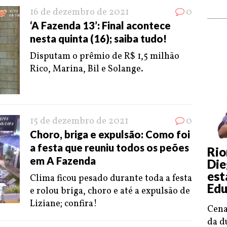
16 de dezembro de 2021
0
‘A Fazenda 13’: Final acontece
nesta quinta (16); saiba tudo!
Disputam o prêmio de R$ 1,5 milhão
Rico, Marina, Bil e Solange.
15 de dezembro de 2021
0
Choro, briga e expulsão: Como foi
a festa que reuniu todos os peões
Rio
em A Fazenda
Die
est
Clima ficou pesado durante toda a festa
Edu
e rolou briga, choro e até a expulsão de
Liziane; confira!
Cena
da d