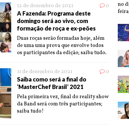
no d
12 de dezembro de 2021
0
feira
A Fazenda: Programa deste
domingo será ao vivo, com
formação de roça e ex-peões
Duas roças serão formadas hoje, além
de uma uma prova que envolve todos
os participantes da edição; saiba tudo.
11 de dezembro de 2021
0
Saiba como será a final do
‘MasterChef Brasil’ 2021
Pela primeira vez, final do reality show
da Band será com três participantes;
saiba tudo!