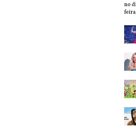
no d
feira