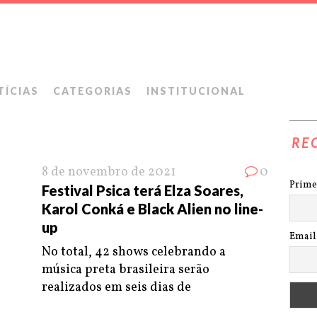
TÍCIAS
CATEGORIAS
INSTITUCIONAL
RE
8 de novembro de 2021
0
Prime
Festival Psica terá Elza Soares,
Karol Conká e Black Alien no line-
up
Email
No total, 42 shows celebrando a
música preta brasileira serão
realizados em seis dias de