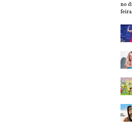
no d
feira