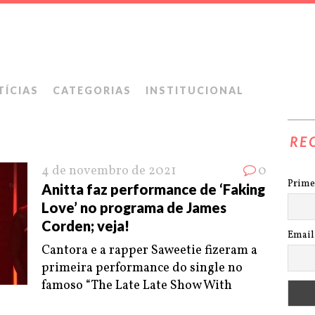
TÍCIAS
CATEGORIAS
INSTITUCIONAL
RE
4 de novembro de 2021
0
Prime
Anitta faz performance de ‘Faking
Love’ no programa de James
Corden; veja!
Email
Cantora e a rapper Saweetie fizeram a
primeira performance do single no
famoso “The Late Late Show With