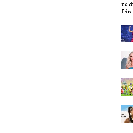
no d
feira