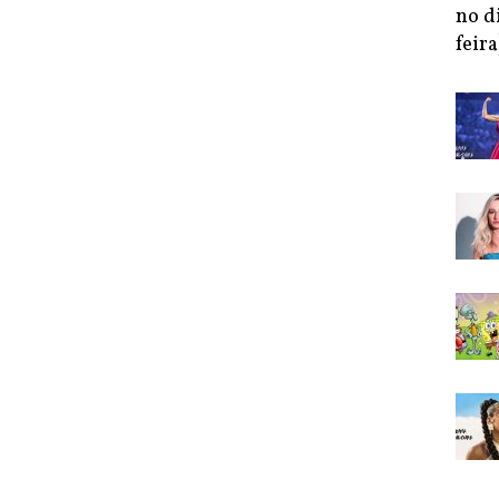
no d
feira