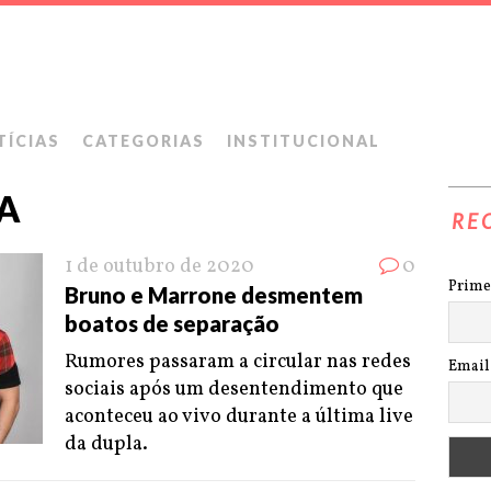
TÍCIAS
CATEGORIAS
INSTITUCIONAL
A
RE
1 de outubro de 2020
0
Prime
Bruno e Marrone desmentem
boatos de separação
Rumores passaram a circular nas redes
Email
sociais após um desentendimento que
aconteceu ao vivo durante a última live
da dupla.