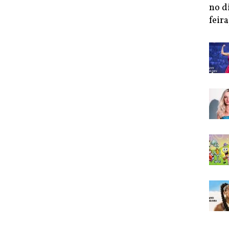
no d
feira