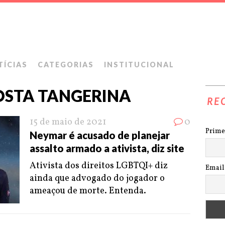
TÍCIAS
CATEGORIAS
INSTITUCIONAL
COSTA TANGERINA
RE
15 de maio de 2021
0
Prime
Neymar é acusado de planejar
assalto armado a ativista, diz site
Ativista dos direitos LGBTQI+ diz
Email
ainda que advogado do jogador o
ameaçou de morte. Entenda.