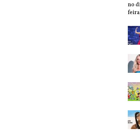
no d
feira