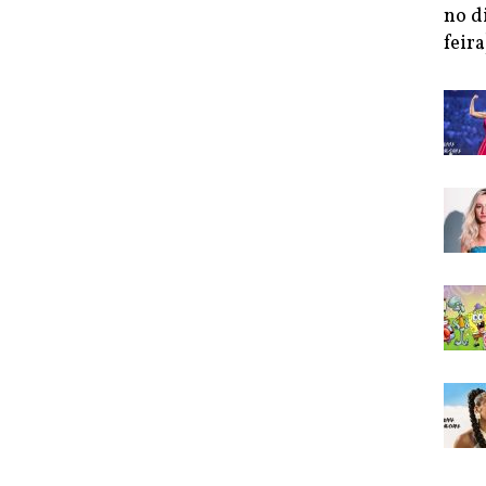
no d
feira