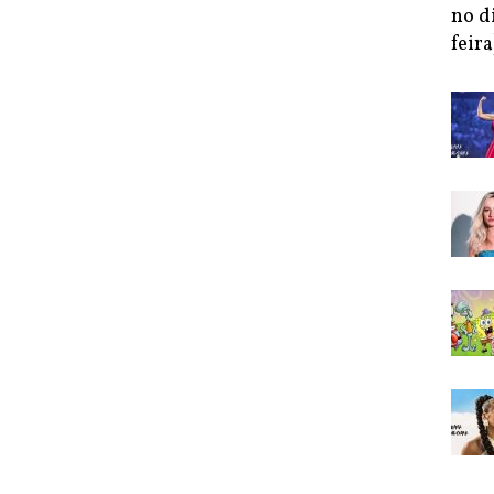
no d
feira