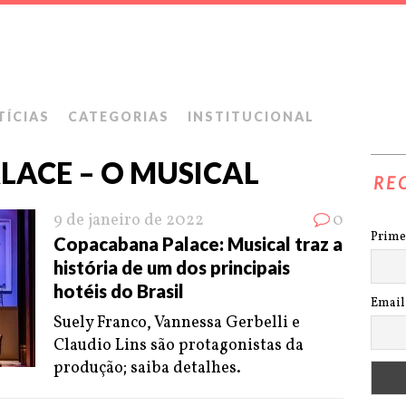
TÍCIAS
CATEGORIAS
INSTITUCIONAL
ACE – O MUSICAL
RE
9 de janeiro de 2022
0
Prime
Copacabana Palace: Musical traz a
história de um dos principais
hotéis do Brasil
Email
Suely Franco, Vannessa Gerbelli e
Claudio Lins são protagonistas da
produção; saiba detalhes.