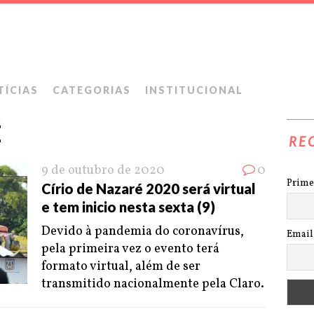
TÍCIAS
CATEGORIAS
INSTITUCIONAL
É
RE
9 de outubro de 2020
0
Prime
Círio de Nazaré 2020 será virtual
e tem inicio nesta sexta (9)
Devido à pandemia do coronavírus,
Email
pela primeira vez o evento terá
formato virtual, além de ser
transmitido nacionalmente pela Claro.