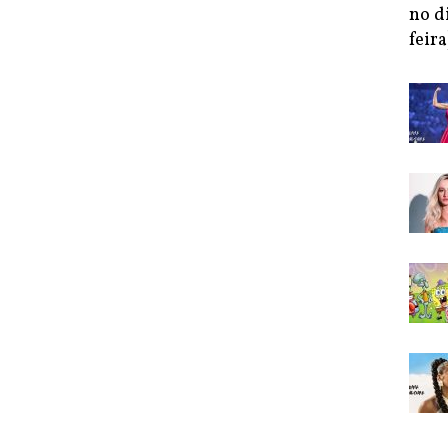
no d
feira