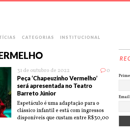
TÍCIAS
CATEGORIAS
INSTITUCIONAL
VERMELHO
RE
31 de outubro de 2022
0
Prime
Peça ‘Chapeuzinho Vermelho’
será apresentada no Teatro
Barreto Júnior
Email
Espetáculo é uma adaptação para o
clássico infantil e está com ingressos
disponíveis que custam entre R$30,00