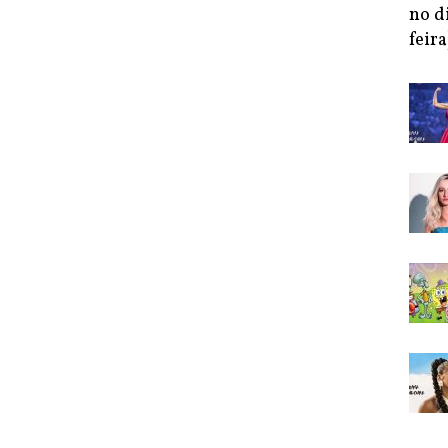
no d
feira