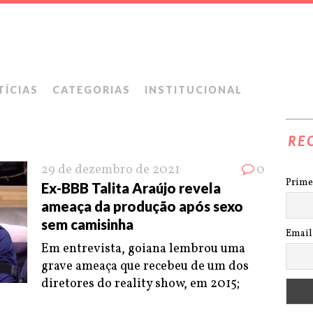
TÍCIAS
CATEGORIAS
INSTITUCIONAL
RE
29 de dezembro de 2021
0
Prime
Ex-BBB Talita Araújo revela
ameaça da produção após sexo
sem camisinha
Email
Em entrevista, goiana lembrou uma
grave ameaça que recebeu de um dos
diretores do reality show, em 2015;