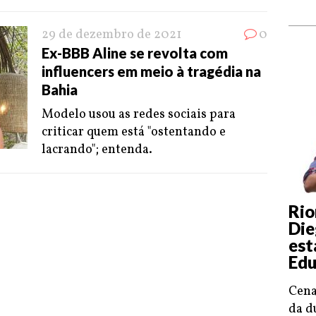
29 de dezembro de 2021
0
Ex-BBB Aline se revolta com
influencers em meio à tragédia na
Bahia
Modelo usou as redes sociais para
criticar quem está "ostentando e
lacrando"; entenda.
Rio
Die
est
Edu
Cena
da d