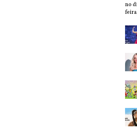
no d
feira