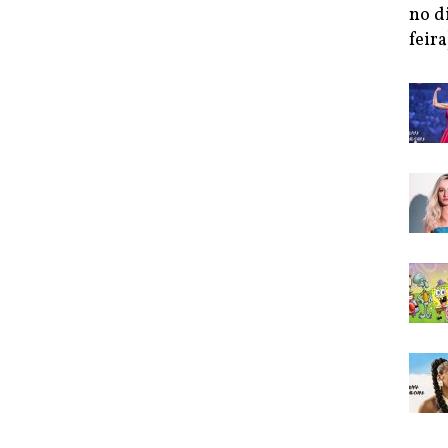
no d
feira