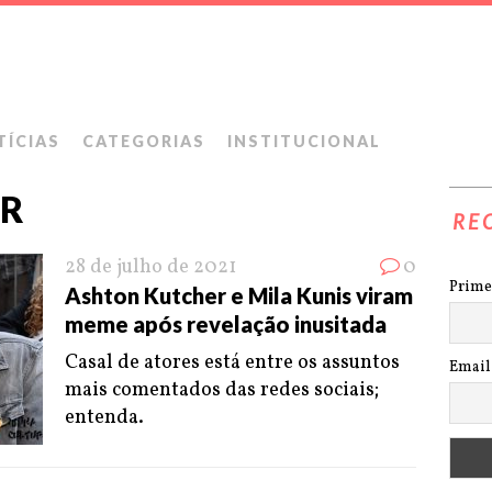
TÍCIAS
CATEGORIAS
INSTITUCIONAL
ER
RE
28 de julho de 2021
0
Prime
Ashton Kutcher e Mila Kunis viram
meme após revelação inusitada
Casal de atores está entre os assuntos
Email
mais comentados das redes sociais;
entenda.