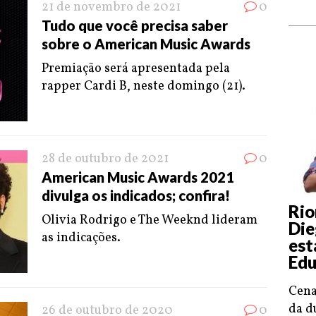
21 de novembro de 2021
0
Tudo que você precisa saber
sobre o American Music Awards
Premiação será apresentada pela
rapper Cardi B, neste domingo (21).
28 de outubro de 2021
0
American Music Awards 2021
divulga os indicados; confira!
Rio
Olivia Rodrigo e The Weeknd lideram
Die
as indicações.
est
Edu
Cena
da d
26 de outubro de 2020
0