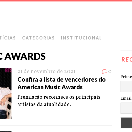
TÍCIAS
CATEGORIAS
INSTITUCIONAL
C AWARDS
RE
21 de novembro de 2021
0
Prime
Confira a lista de vencedores do
American Music Awards
Premiação reconhece os principais
Email
artistas da atualidade.