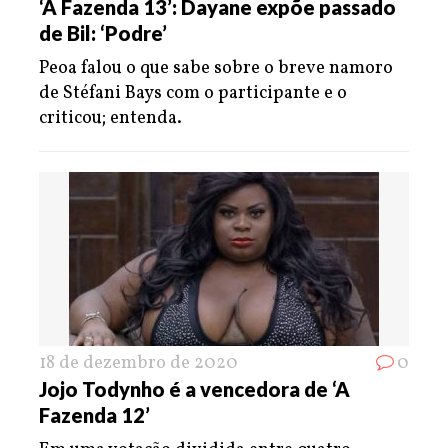
‘A Fazenda 13’: Dayane expõe passado
de Bil: ‘Podre’
Peoa falou o que sabe sobre o breve namoro
de Stéfani Bays com o participante e o
criticou; entenda.
18 de dezembro de 2020
0
Jojo Todynho é a vencedora de ‘A
Fazenda 12’