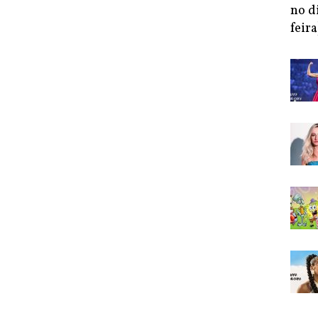
no d
feira