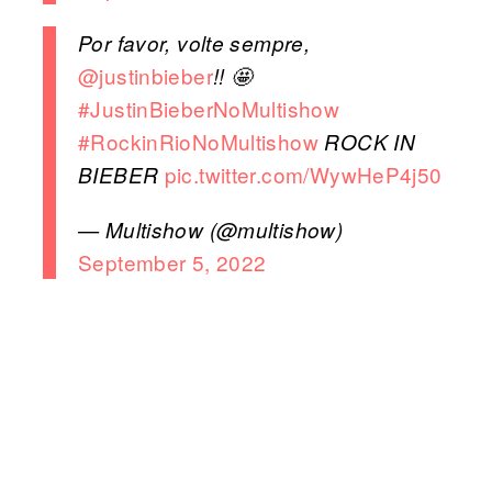
Por favor, volte sempre,
@justinbieber
!! 🤩
#JustinBieberNoMultishow
#RockinRioNoMultishow
ROCK IN
pic.twitter.com/WywHeP4j50
BIEBER
— Multishow (@multishow)
September 5, 2022