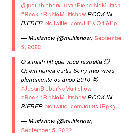
@justinbieber
#JustinBieberNoMultishow
#RockinRioNoMultishow
ROCK IN
pic.twitter.com/HRsjO4jAEp
BIEBER
September
— Multishow (@multishow)
5, 2022
O smash hit que você respeita 💥
Quem nunca curtiu Sorry não viveu
plenamente os anos 2010 🤪
#JustinBieberNoMultishow
#RockinRioNoMultishow
ROCK IN
pic.twitter.com/tdu9sJRpkg
BIEBER
— Multishow (@multishow)
September 5, 2022