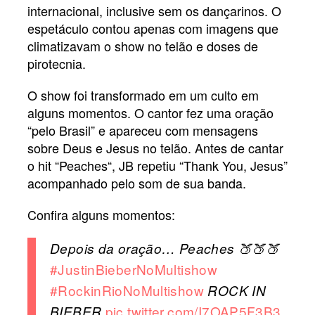
internacional, inclusive sem os dançarinos. O
espetáculo contou apenas com imagens que
climatizavam o show no telão e doses de
pirotecnia.
O show foi transformado em um culto em
alguns momentos. O cantor fez uma oração
“pelo Brasil” e apareceu com mensagens
sobre Deus e Jesus no telão. Antes de cantar
o hit “Peaches“, JB repetiu “Thank You, Jesus”
acompanhado pelo som de sua banda.
Confira alguns momentos:
Depois da oração… Peaches 🍑🍑🍑
#JustinBieberNoMultishow
#RockinRioNoMultishow
ROCK IN
pic.twitter.com/I7OAP5F3B3
BIEBER