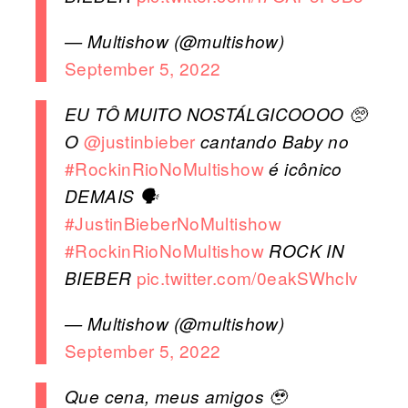
— Multishow (@multishow)
September 5, 2022
EU TÔ MUITO NOSTÁLGICOOOO 🥺
@justinbieber
O
cantando Baby no
#RockinRioNoMultishow
é icônico
DEMAIS 🗣️
#JustinBieberNoMultishow
#RockinRioNoMultishow
ROCK IN
pic.twitter.com/0eakSWhclv
BIEBER
— Multishow (@multishow)
September 5, 2022
Que cena, meus amigos 🥹